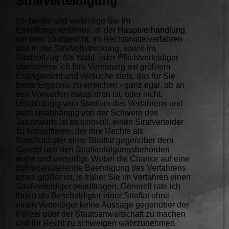
Strafverteidigung
Ich berate und verteidige Sie im
Ermittlungsverfahren, in der Hauptverhandlung
vor dem Strafgericht, im Rechtsmittelverfahren
und in der Strafvollstreckung, sowie im
Strafvollzug. Als Wahl- oder Pflichtverteidiger
übernehme ich Ihre Vertretung mit größtem
Engagement und versuche stets, das für Sie
beste Ergebnis zu erreichen - ganz egal, ob an
den Vorwürfen etwas dran ist, oder nicht.
Unabhängig vom Stadium des Verfahrens und
auch unabhängig von der Schwere des
Tatvorwurfs ist es sinnvoll, einen Strafverteider
zu konsultieren, der ihre Rechte als
Beschuldigter einer Straftat gegenüber dem
Gericht und den Strafverfolgungsbehörden
wahrt und verteidigt. Wobei die Chance auf eine
zufriedenstellende Beendigung des Verfahrens
umso größer ist, je früher Sie im Verfahren einen
Strafverteidiger beauftragen. Generell rate ich
Ihnen als Beschuldigter einer Straftat ohne
einen Verteidiger keine Aussage gegenüber der
Polizei oder der Staatsanwaltschaft zu machen
und ihr Recht zu schweigen wahrzunehmen.