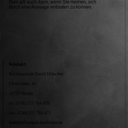
Dies gilt auch dann, wenn Sie meinen, sich
durch eine Aussage entlasten zu können.
Kontakt:
Rechtsanwalt David Hölscher
Flottwellstr. 16
10785 Berlin
tel: (030) 555 784 478
fax: (030) 555 784 471
kontakt@anwalt-hoelscher.de